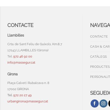
CONTACTE
NAVEG
Llambilles
CONTACTE
Crta. de Sant Feliu de Guíxols, Km.8,7
CASH & CAR
17243 LLAMBILLES (Girona)
Tel.
972 46 92 00
CATÀLEGS
info@massegur.cat
PRODUCTES
Girona
PERSONALI
Plaça Calvet i Rubalcava n. 8
17002 GIRONA
SEGUEIX
Tel.
972 20 27 49
urbangirona@massegur.cat