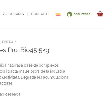
CASH & CARRY
CONTACTE
 GENERALS
es Pro-Bio45 5kg
quida natural a base de complexos
xos i tracta males olors de la indústria
ol·lectivitats. Degrada les acumulacions
actores.
g quantity