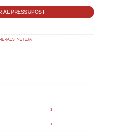
R AL PRESSUPOST
NERALS
,
NETEJA
1
1