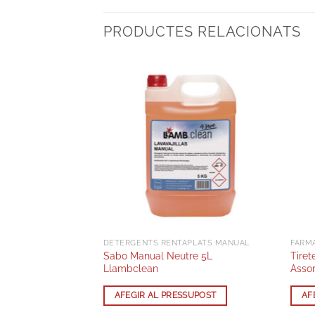
PRODUCTES RELACIONATS
DETERGENTS RENTAPLATS MANUAL
FARM
rial 350m 1c
Sabo Manual Neutre 5L
Tiret
Llambclean
Assor
SUPOST
AFEGIR AL PRESSUPOST
AF