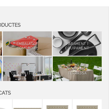
ODUCTES
EMBALATGE
PARAMENT I
COMERCIAL
EQUIPAMENT
MOBILIARI I
OFICINA I FESTES
TERRASSA
CATS