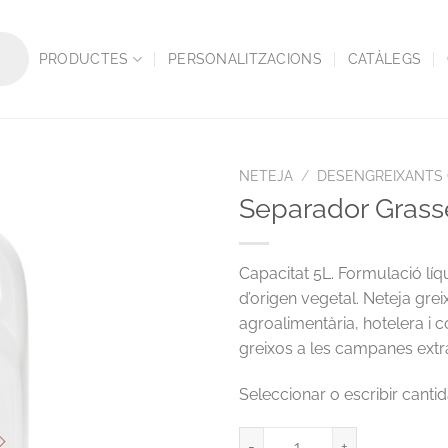
PRODUCTES
PERSONALITZACIONS
CATÀLEGS
NETEJA
/
DESENGREIXANTS
Separador Grass
Capacitat 5L. Formulació lí
d’origen vegetal. Neteja grei
agroalimentària, hotelera i c
greixos a les campanes extr
Separador Grasses Pro-Bio45 5k