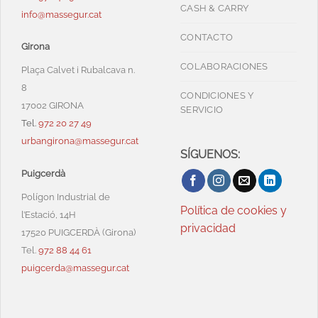
CASH & CARRY
info@massegur.cat
CONTACTO
Girona
COLABORACIONES
Plaça Calvet i Rubalcava n.
8
CONDICIONES Y
17002 GIRONA
SERVICIO
Tel.
972 20 27 49
urbangirona@massegur.cat
SÍGUENOS:
Puigcerdà
Polígon Industrial de
Política de cookies y
l’Estació, 14H
privacidad
17520 PUIGCERDÀ (Girona)
Tel.
972 88 44 61
puigcerda@massegur.cat