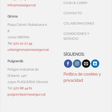
CASH & CARRY
info@massegur.cat
CONTACTO
Girona
COLABORACIONES
Plaça Calvet i Rubalcava n.
8
CONDICIONES Y
17002 GIRONA
SERVICIO
Tel.
972 20 27 49
urbangirona@massegur.cat
SÍGUENOS:
Puigcerdà
Polígon Industrial de
Política de cookies y
l’Estació, 14H
privacidad
17520 PUIGCERDÀ (Girona)
Tel.
972 88 44 61
puigcerda@massegur.cat