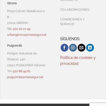
Girona
COLABORACIONES
Plaça Calvet i Rubalcava n.
8
CONDICIONES Y
17002 GIRONA
SERVICIO
Tel.
972 20 27 49
urbangirona@massegur.cat
SÍGUENOS:
Puigcerdà
Polígon Industrial de
Política de cookies y
l’Estació, 14H
privacidad
17520 PUIGCERDÀ (Girona)
Tel.
972 88 44 61
puigcerda@massegur.cat