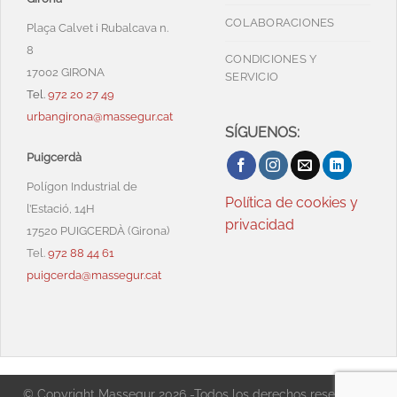
COLABORACIONES
Plaça Calvet i Rubalcava n.
8
CONDICIONES Y
17002 GIRONA
SERVICIO
Tel.
972 20 27 49
urbangirona@massegur.cat
SÍGUENOS:
Puigcerdà
Polígon Industrial de
Política de cookies y
l’Estació, 14H
privacidad
17520 PUIGCERDÀ (Girona)
Tel.
972 88 44 61
puigcerda@massegur.cat
© Copyright Massegur 2026 -Todos los derechos reservados