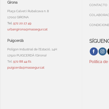
Girona
CONTACTO
Plaça Calvet i Rubalcava n. 8
COLABORAC
17002 GIRONA
Tel.
972 20 27 49
CONDICIONE
urbangirona@massegur.cat
SÍGUENO
Puigcerdà
Polígon Industrial de l’Estació, 14H
17520 PUIGCERDÀ (Girona)
Política de
Tel.
972 88 44 61
puigcerda@massegur.cat