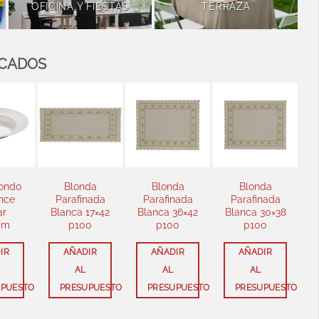
OFICINA Y FIESTAS
TERRAZA
ACADOS
do
Blonda
Blonda
Blonda
e
Parafinada
Parafinada
Parafinada
Pa
Blanca 17×42
Blanca 36×42
Blanca 30×38
Bla
p100
p100
p100
AÑADIR
AÑADIR
AÑADIR
AL
AL
AL
UESTO
PRESUPUESTO
PRESUPUESTO
PRESUPUESTO
P