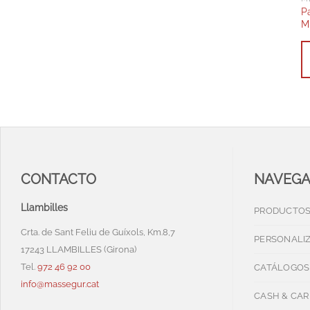
P
M
CONTACTO
NAVEG
Llambilles
PRODUCTO
Crta. de Sant Feliu de Guíxols, Km.8,7
PERSONALI
17243 LLAMBILLES (Girona)
Tel.
972 46 92 00
CATÁLOGOS
info@massegur.cat
CASH & CAR