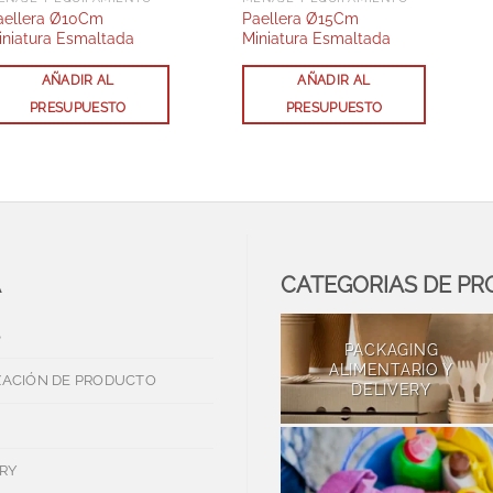
aellera Ø10Cm
Paellera Ø15Cm
iniatura Esmaltada
Miniatura Esmaltada
AÑADIR AL
AÑADIR AL
PRESUPUESTO
PRESUPUESTO
A
CATEGORIAS DE P
S
PACKAGING
ALIMENTARIO Y
ZACIÓN DE PRODUCTO
DELIVERY
RY