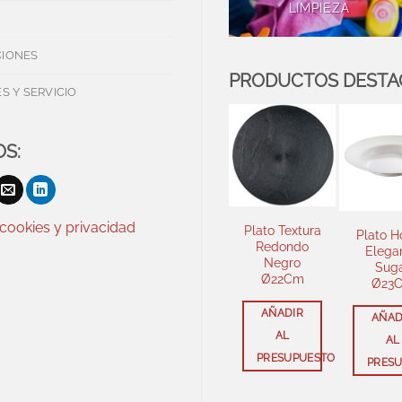
LIMPIEZA
IONES
PRODUCTOS DEST
S Y SERVICIO
S:
 cookies y privacidad
Plato Textura
Plato Hon
Redondo
Eleganc
Negro
Sugar
Ø22Cm
Ø23Cm
AÑADIR
AÑADIR
AL
AL
PRESUPUESTO
PRESUP