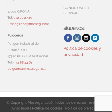
8
CONDICIONES Y
17002 GIRONA
SERVICIO
Tel.
972 20 27 49
urbangirona@massegur.cat
SÍGUENOS:
Puigcerdà
Polígon Industrial de
Política de cookies y
l’Estació, 14H
privacidad
17520 PUIGCERDÀ (Girona)
Tel.
972 88 44 61
puigcerda@massegur.cat
© Copyright Massegur 2026 -Todos los derechos reservados
Aviso legal
|
Política de cookies
|
Política de privacidad