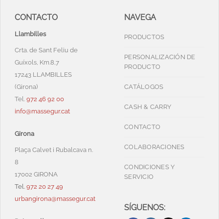
CONTACTO
NAVEGA
Llambilles
PRODUCTOS
Crta. de Sant Feliu de
PERSONALIZACIÓN DE
Guíxols, Km.8,7
PRODUCTO
17243 LLAMBILLES
(Girona)
CATÁLOGOS
Tel.
972 46 92 00
CASH & CARRY
info@massegur.cat
CONTACTO
Girona
COLABORACIONES
Plaça Calvet i Rubalcava n.
8
CONDICIONES Y
17002 GIRONA
SERVICIO
Tel.
972 20 27 49
urbangirona@massegur.cat
SÍGUENOS: