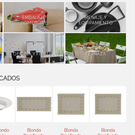
EMBALAJE
MENAJE Y
COMERCIAL
EQUIPAMIENTO
MOBILIARIO Y
OFICINA Y FIESTAS
TERRAZA
ACADOS
onda
Blonda
Blonda
Blonda