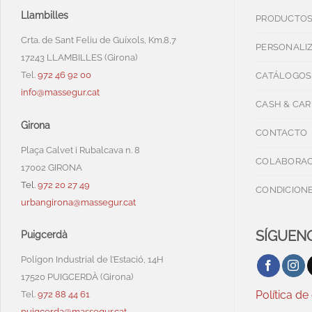
Llambilles
PRODUCTO
Crta. de Sant Feliu de Guíxols, Km.8,7
PERSONALI
17243 LLAMBILLES (Girona)
Tel.
972 46 92 00
CATÁLOGOS
info@massegur.cat
CASH & CAR
Girona
CONTACTO
Plaça Calvet i Rubalcava n. 8
COLABORAC
17002 GIRONA
Tel.
972 20 27 49
CONDICIONE
urbangirona@massegur.cat
SÍGUENO
Puigcerdà
Polígon Industrial de l’Estació, 14H
17520 PUIGCERDÀ (Girona)
Política de
Tel.
972 88 44 61
puigcerda@massegur.cat