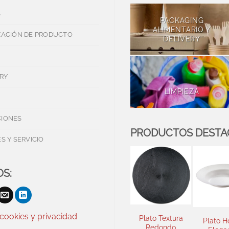
S
PACKAGING
ALIMENTARIO Y
ZACIÓN DE PRODUCTO
DELIVERY
RY
LIMPIEZA
IONES
PRODUCTOS DEST
S Y SERVICIO
S:
 cookies y privacidad
Plato Textura
Plato Hondo
Bl
Redondo