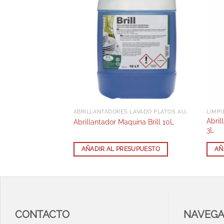
SOL
ABRILLANTADORES LAVADO PLATOS AUTOMÁTICOS
LIMPI
sidual ZZZ
Abril
Abrillantador Maquina Brill 10L
3L
SUPUESTO
AÑADIR AL PRESUPUESTO
AÑ
CONTACTO
NAVEG