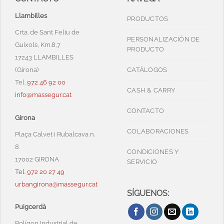
Llambilles
PRODUCTOS
Crta. de Sant Feliu de
PERSONALIZACIÓN DE
Guíxols, Km.8,7
PRODUCTO
17243 LLAMBILLES
(Girona)
CATÁLOGOS
Tel.
972 46 92 00
CASH & CARRY
info@massegur.cat
CONTACTO
Girona
COLABORACIONES
Plaça Calvet i Rubalcava n.
8
CONDICIONES Y
17002 GIRONA
SERVICIO
Tel.
972 20 27 49
urbangirona@massegur.cat
SÍGUENOS:
Puigcerdà
Polígon Industrial de