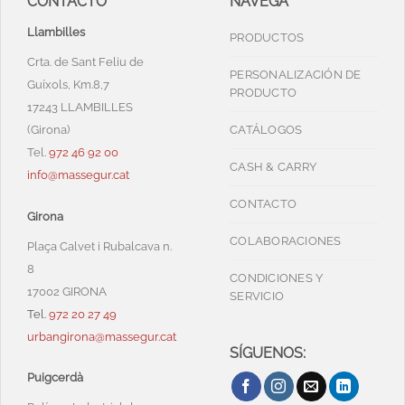
CONTACTO
NAVEGA
Llambilles
PRODUCTOS
Crta. de Sant Feliu de
PERSONALIZACIÓN DE
Guíxols, Km.8,7
PRODUCTO
17243 LLAMBILLES
(Girona)
CATÁLOGOS
Tel.
972 46 92 00
CASH & CARRY
info@massegur.cat
CONTACTO
Girona
COLABORACIONES
Plaça Calvet i Rubalcava n.
8
CONDICIONES Y
17002 GIRONA
SERVICIO
Tel.
972 20 27 49
urbangirona@massegur.cat
SÍGUENOS:
Puigcerdà