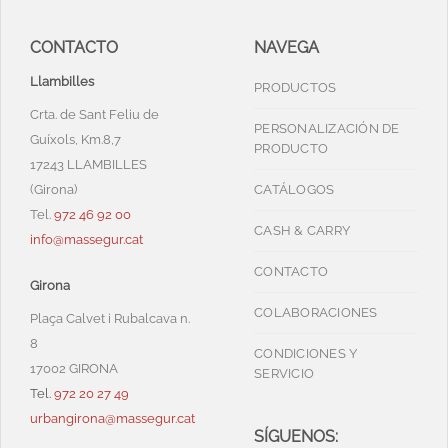
CONTACTO
NAVEGA
Llambilles
PRODUCTOS
Crta. de Sant Feliu de
PERSONALIZACIÓN DE
Guíxols, Km.8,7
PRODUCTO
17243 LLAMBILLES
(Girona)
CATÁLOGOS
Tel.
972 46 92 00
CASH & CARRY
info@massegur.cat
CONTACTO
Girona
COLABORACIONES
Plaça Calvet i Rubalcava n.
8
CONDICIONES Y
17002 GIRONA
SERVICIO
Tel.
972 20 27 49
urbangirona@massegur.cat
SÍGUENOS: