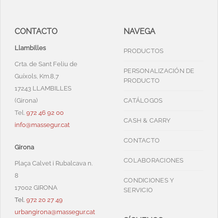
CONTACTO
NAVEGA
Llambilles
PRODUCTOS
Crta. de Sant Feliu de
PERSONALIZACIÓN DE
Guíxols, Km.8,7
PRODUCTO
17243 LLAMBILLES
(Girona)
CATÁLOGOS
Tel.
972 46 92 00
CASH & CARRY
info@massegur.cat
CONTACTO
Girona
COLABORACIONES
Plaça Calvet i Rubalcava n.
8
CONDICIONES Y
17002 GIRONA
SERVICIO
Tel.
972 20 27 49
urbangirona@massegur.cat