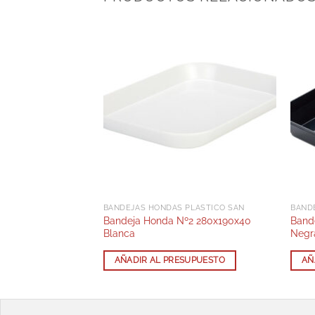
PLÁSTICO SAN
BANDEJAS HONDAS PLÁSTICO SAN
BAND
º2 280x190x40
Bandeja Honda Nº2 280x190x40
Band
Blanca
Negr
SUPUESTO
AÑADIR AL PRESUPUESTO
AÑ