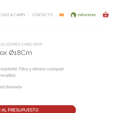
CASH & CARRY
CONTACTO
COLADORES CHINO INOX
Inox Ø18Cm
istente. Filtra y elimina cualquier
avajillas.
idad
R AL PRESUPUESTO