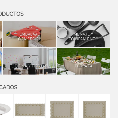
RODUCTOS
EMBALAJE
MENAJE Y
COMERCIAL
EQUIPAMIENTO
MOBILIARIO Y
OFICINA Y FIESTAS
TERRAZA
ACADOS