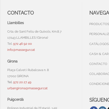
CONTACTO
NAVEG
Llambilles
PRODUCTO
Crta. de Sant Feliu de Guíxols, Km.8,7
PERSONALI
17243 LLAMBILLES (Girona)
Tel.
972 46 92 00
CATÁLOGOS
info@massegur.cat
CASH & CAR
Girona
CONTACTO
Plaça Calvet i Rubalcava n. 8
COLABORAC
17002 GIRONA
Tel.
972 20 27 49
CONDICIONE
urbangirona@massegur.cat
SÍGUENO
Puigcerdà
Polígon Industrial de l’Estació, 14H