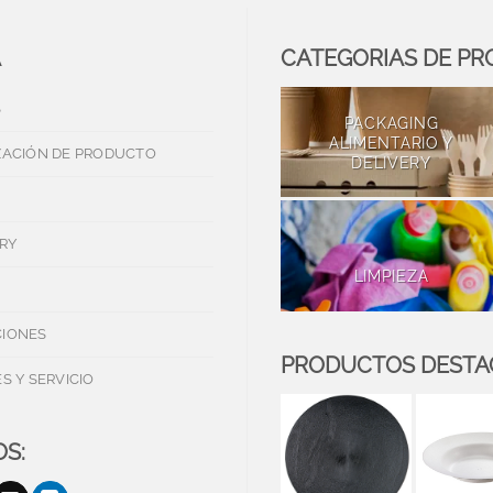
A
CATEGORIAS DE P
S
PACKAGING
ALIMENTARIO Y
ZACIÓN DE PRODUCTO
DELIVERY
RY
LIMPIEZA
IONES
PRODUCTOS DEST
S Y SERVICIO
S: