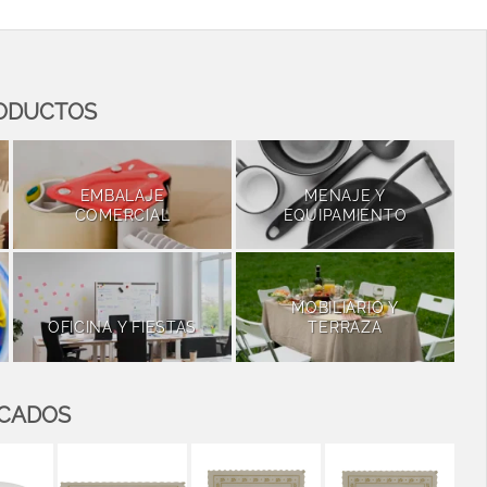
RODUCTOS
EMBALAJE
MENAJE Y
COMERCIAL
EQUIPAMIENTO
MOBILIARIO Y
OFICINA Y FIESTAS
TERRAZA
ACADOS