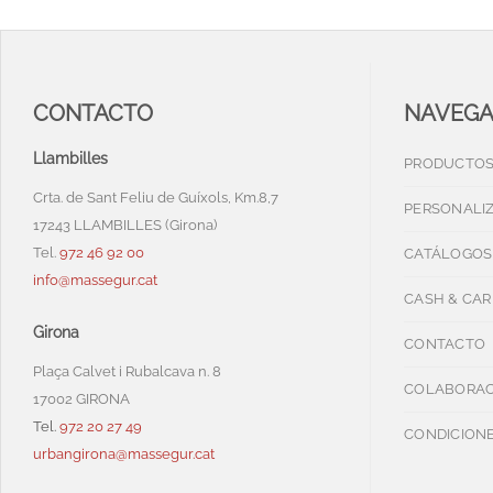
CONTACTO
NAVEG
Llambilles
PRODUCTO
Crta. de Sant Feliu de Guíxols, Km.8,7
PERSONALI
17243 LLAMBILLES (Girona)
Tel.
972 46 92 00
CATÁLOGOS
info@massegur.cat
CASH & CAR
Girona
CONTACTO
Plaça Calvet i Rubalcava n. 8
COLABORAC
17002 GIRONA
Tel.
972 20 27 49
CONDICIONE
urbangirona@massegur.cat