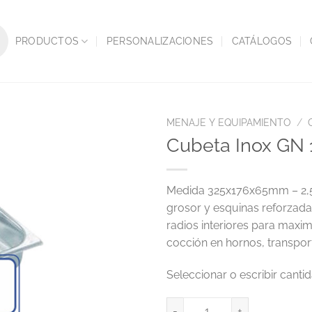
PRODUCTOS
PERSONALIZACIONES
CATÁLOGOS
MENAJE Y EQUIPAMIENTO
/
Cubeta Inox GN 
Medida 325x176x65mm – 2,5L.
grosor y esquinas reforzad
radios interiores para maxim
cocción en hornos, transpo
Cubeta Inox GN 1/3 2,5L 325x17