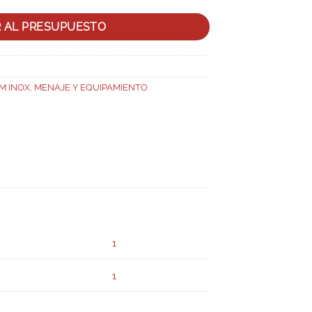
R AL PRESUPUESTO
M INOX
,
MENAJE Y EQUIPAMIENTO
1
1