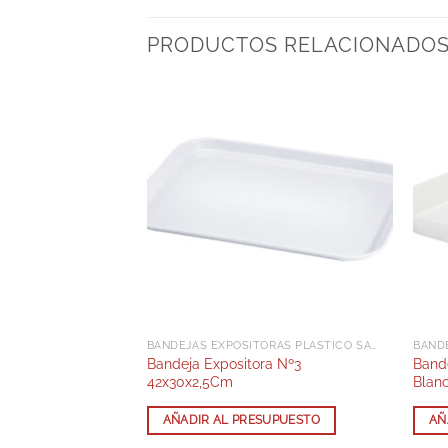
PRODUCTOS RELACIONADO
PLÁSTICO SAN
BANDEJAS EXPOSITORAS PLÁSTICO SAN
BAND
º2 280x190x40
Bandeja Expositora Nº3
Band
42x30x2,5Cm
Blan
SUPUESTO
AÑADIR AL PRESUPUESTO
AÑ