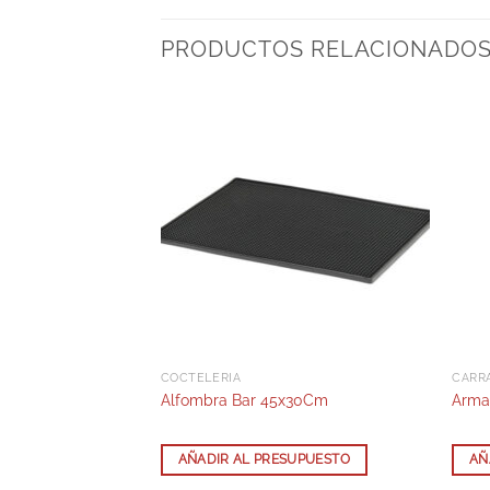
PRODUCTOS RELACIONADO
PLÁSTICO SAN
COCTELERÍA
CARR
º1 200x150x40
Alfombra Bar 45x30Cm
Arma
SUPUESTO
AÑADIR AL PRESUPUESTO
AÑ