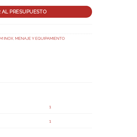
R AL PRESUPUESTO
M INOX
,
MENAJE Y EQUIPAMIENTO
1
1