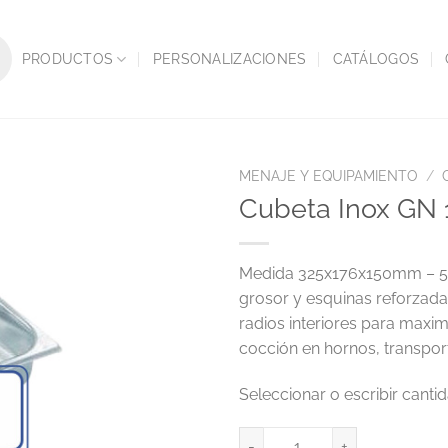
PRODUCTOS
PERSONALIZACIONES
CATÁLOGOS
MENAJE Y EQUIPAMIENTO
/
Cubeta Inox GN 
Medida 325x176x150mm – 5,7L
grosor y esquinas reforzad
radios interiores para maxim
cocción en hornos, transpo
Cubeta Inox GN 1/3 5,7L 325x17