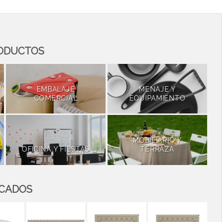
RODUCTOS
EMBALAJE
MENAJE Y
COMERCIAL
EQUIPAMIENTO
MOBILIARIO Y
OFICINA Y FIESTAS
TERRAZA
ACADOS