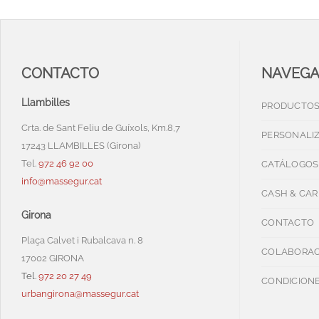
CONTACTO
NAVEG
Llambilles
PRODUCTO
Crta. de Sant Feliu de Guíxols, Km.8,7
PERSONALI
17243 LLAMBILLES (Girona)
Tel.
972 46 92 00
CATÁLOGOS
info@massegur.cat
CASH & CAR
Girona
CONTACTO
Plaça Calvet i Rubalcava n. 8
COLABORAC
17002 GIRONA
Tel.
972 20 27 49
CONDICIONE
urbangirona@massegur.cat