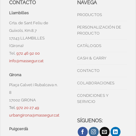
CONTACTO
NAVEGA
Llambilles
PRODUCTOS
Crta. de Sant Feliu de
PERSONALIZACIÓN DE
Guíxols, Km.8,7
PRODUCTO
17243 LLAMBILLES
(Girona)
CATÁLOGOS
Tel.
972 46 92 00
CASH & CARRY
info@massegur.cat
CONTACTO
Girona
COLABORACIONES
Plaça Calvet i Rubalcava n.
8
CONDICIONES Y
17002 GIRONA
SERVICIO
Tel.
972 20 27 49
urbangirona@massegur.cat
SÍGUENOS:
Puigcerdà