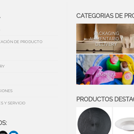
A
CATEGORIAS DE P
S
PACKAGING
ALIMENTARIO Y
ZACIÓN DE PRODUCTO
DELIVERY
RY
LIMPIEZA
IONES
PRODUCTOS DEST
S Y SERVICIO
S: