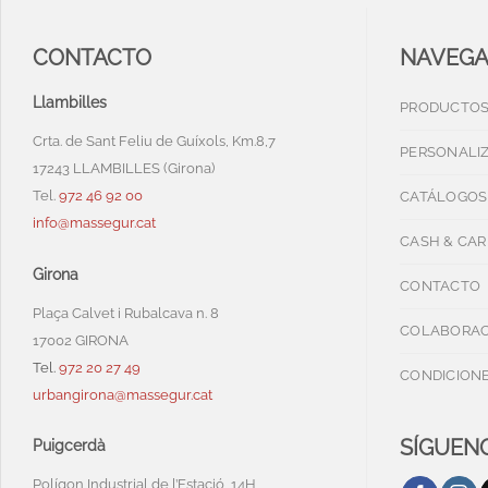
CONTACTO
NAVEG
Llambilles
PRODUCTO
Crta. de Sant Feliu de Guíxols, Km.8,7
PERSONALI
17243 LLAMBILLES (Girona)
Tel.
972 46 92 00
CATÁLOGOS
info@massegur.cat
CASH & CAR
Girona
CONTACTO
Plaça Calvet i Rubalcava n. 8
COLABORAC
17002 GIRONA
Tel.
972 20 27 49
CONDICIONE
urbangirona@massegur.cat
SÍGUENO
Puigcerdà
Polígon Industrial de l’Estació, 14H