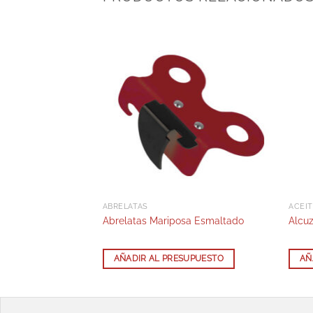
AST FOOD
ABRELATAS
ACEIT
od 274x356mm
Abrelatas Mariposa Esmaltado
Alcuz
SUPUESTO
AÑADIR AL PRESUPUESTO
AÑ