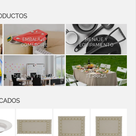
RODUCTOS
EMBALAJE
MENAJE Y
COMERCIAL
EQUIPAMIENTO
MOBILIARIO Y
OFICINA Y FIESTAS
TERRAZA
ACADOS