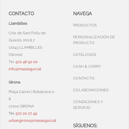
CONTACTO
NAVEGA
Llambilles
PRODUCTOS
Crta. de Sant Feliu de
PERSONALIZACIÓN DE
Guíxols, Km.8,7
PRODUCTO
17243 LLAMBILLES
(Girona)
CATÁLOGOS
Tel.
972 46 92 00
CASH & CARRY
info@massegur.cat
CONTACTO
Girona
COLABORACIONES
Plaça Calvet i Rubalcava n.
8
CONDICIONES Y
17002 GIRONA
SERVICIO
Tel.
972 20 27 49
urbangirona@massegur.cat
SÍGUENOS: