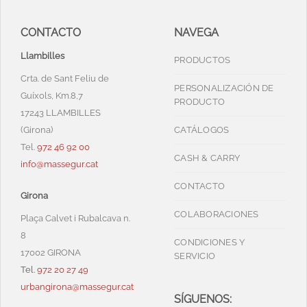
CONTACTO
NAVEGA
Llambilles
PRODUCTOS
Crta. de Sant Feliu de
PERSONALIZACIÓN DE
Guíxols, Km.8,7
PRODUCTO
17243 LLAMBILLES
(Girona)
CATÁLOGOS
Tel.
972 46 92 00
CASH & CARRY
info@massegur.cat
CONTACTO
Girona
COLABORACIONES
Plaça Calvet i Rubalcava n.
8
CONDICIONES Y
17002 GIRONA
SERVICIO
Tel.
972 20 27 49
urbangirona@massegur.cat
SÍGUENOS: