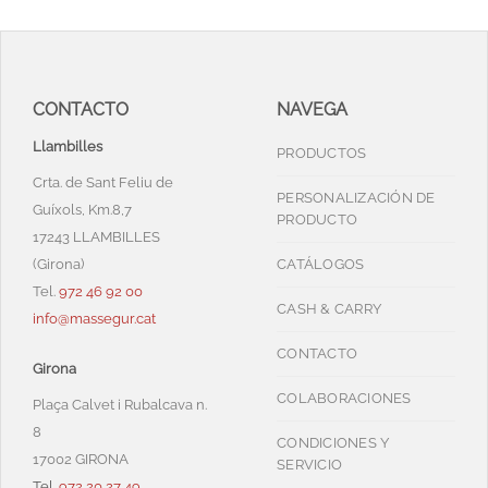
CONTACTO
NAVEGA
Llambilles
PRODUCTOS
Crta. de Sant Feliu de
PERSONALIZACIÓN DE
Guíxols, Km.8,7
PRODUCTO
17243 LLAMBILLES
(Girona)
CATÁLOGOS
Tel.
972 46 92 00
CASH & CARRY
info@massegur.cat
CONTACTO
Girona
COLABORACIONES
Plaça Calvet i Rubalcava n.
8
CONDICIONES Y
17002 GIRONA
SERVICIO
Tel.
972 20 27 49