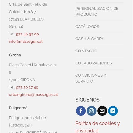
Crta. de Sant Feliu de
PERSONALIZACIÓN DE
Guíxols, Km.8,7
PRODUCTO
17243 LLAMBILLES
(Girona)
CATÁLOGOS
Tel.
972 46 92 00
CASH & CARRY
info@massegur.cat
CONTACTO
Girona
COLABORACIONES
Plaça Calvet i Rubalcava n.
8
CONDICIONES Y
17002 GIRONA
SERVICIO
Tel.
972 20 27 49
urbangirona@massegur.cat
SÍGUENOS:
Puigcerdà
Polígon Industrial de
Política de cookies y
l’Estació, 14H
privacidad
17520 PUIGCERDÀ (Girona)