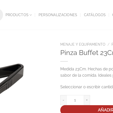
PRODUCTOS
PERSONALIZACIONES
CATÁLOGOS
MENAJE Y EQUIPAMIENTO
/
Pinza Buffet 23
Medida 23Cm. Hechas de poli
sabor de la comida. Ideales 
Pinza Buffet 23Cm BPA Free Neg
AÑADI