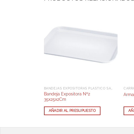
RO
BANDEJAS EXPOSITORAS PLÁSTICO SAN
CARR
Antidesliz
Bandeja Expositora Nº2
Arma
35x25x2Cm
SUPUESTO
AÑADIR AL PRESUPUESTO
AÑ