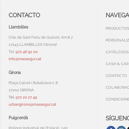
CONTACTO
NAVEG
Llambilles
PRODUCTO
Crta. de Sant Feliu de Guíxols, Km.8,7
PERSONALI
17243 LLAMBILLES (Girona)
Tel.
972 46 92 00
CATÁLOGOS
info@massegur.cat
CASH & CAR
Girona
CONTACTO
Plaça Calvet i Rubalcava n. 8
COLABORAC
17002 GIRONA
Tel.
972 20 27 49
CONDICIONE
urbangirona@massegur.cat
SÍGUENO
Puigcerdà
Polígon Industrial de l’Estació, 14H