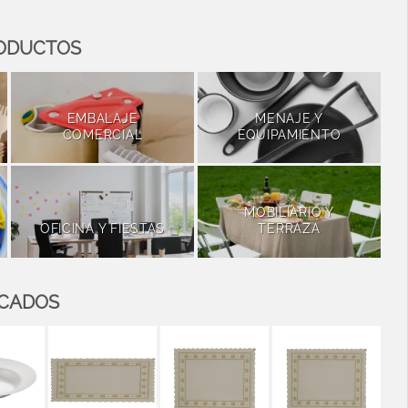
RODUCTOS
EMBALAJE
MENAJE Y
COMERCIAL
EQUIPAMIENTO
MOBILIARIO Y
OFICINA Y FIESTAS
TERRAZA
ACADOS