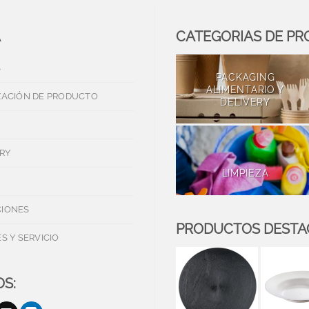
A
CATEGORIAS DE P
S
PACKAGING
ALIMENTARIO Y
ZACIÓN DE PRODUCTO
DELIVERY
RY
LIMPIEZA
IONES
PRODUCTOS DEST
S Y SERVICIO
S: