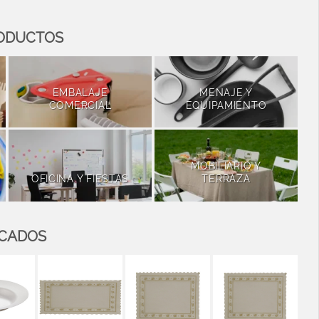
RODUCTOS
EMBALAJE
MENAJE Y
COMERCIAL
EQUIPAMIENTO
MOBILIARIO Y
OFICINA Y FIESTAS
TERRAZA
ACADOS