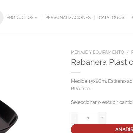
PRODUCTOS
PERSONALIZACIONES
CATÁLOGOS
MENAJE Y EQUIPAMIENTO
/
Rabanera Plast
Medida 15x8Cm. Estireno acri
BPA free.
Rabanera Plastico Negra 15x8C
AÑADI