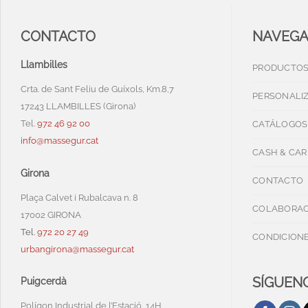
CONTACTO
NAVEG
Llambilles
PRODUCTO
Crta. de Sant Feliu de Guíxols, Km.8,7
PERSONALI
17243 LLAMBILLES (Girona)
Tel.
972 46 92 00
CATÁLOGOS
info@massegur.cat
CASH & CAR
Girona
CONTACTO
Plaça Calvet i Rubalcava n. 8
COLABORAC
17002 GIRONA
Tel.
972 20 27 49
CONDICIONE
urbangirona@massegur.cat
SÍGUENO
Puigcerdà
Polígon Industrial de l’Estació, 14H