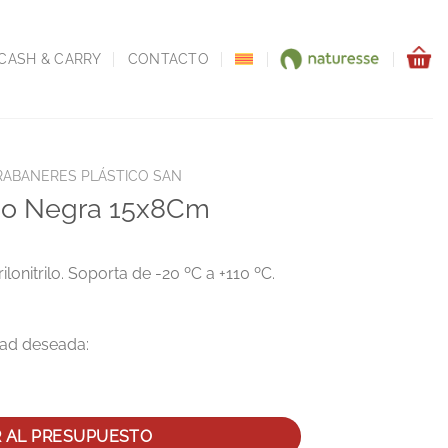
CASH & CARRY
CONTACTO
RABANERES PLÁSTICO SAN
ico Negra 15x8Cm
lonitrilo. Soporta de -20 ºC a +110 ºC.
m cantidad
R AL PRESUPUESTO