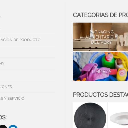
A
CATEGORIAS DE P
S
PACKAGING
ALIMENTARIO Y
ZACIÓN DE PRODUCTO
DELIVERY
RY
LIMPIEZA
IONES
PRODUCTOS DEST
S Y SERVICIO
S: