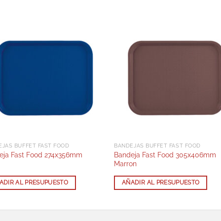
EJAS BUFFET FAST FOOD
BANDEJAS BUFFET FAST FOOD
eja Fast Food 274x356mm
Bandeja Fast Food 305x406mm
Marron
ADIR AL PRESUPUESTO
AÑADIR AL PRESUPUESTO