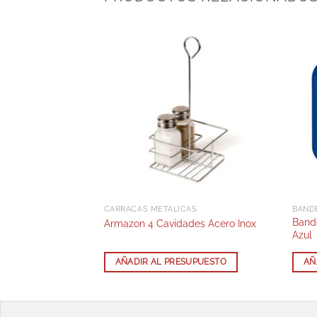
AST FOOD
CARRACAS METÁLICAS
BAND
od 305x406mm
Band
Armazon 4 Cavidades Acero Inox
Azul
SUPUESTO
AÑADIR AL PRESUPUESTO
AÑ