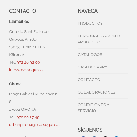
CONTACTO
NAVEGA
Llambilles
PRODUCTOS
Crta. de Sant Feliu de
PERSONALIZACIÓN DE
Guíxols, Km.8,7
PRODUCTO
17243 LLAMBILLES
(Girona)
CATÁLOGOS
Tel.
972 46 92 00
CASH & CARRY
info@massegur.cat
CONTACTO
Girona
COLABORACIONES
Plaça Calvet i Rubalcava n.
8
CONDICIONES Y
17002 GIRONA
SERVICIO
Tel.
972 20 27 49
urbangirona@massegur.cat
SÍGUENOS: