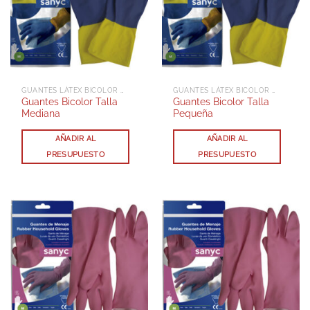
GUANTES LÁTEX BICOLOR REFORZADOS
GUANTES LÁTEX BICOLOR REFORZADOS
Guantes Bicolor Talla
Guantes Bicolor Talla
Mediana
Pequeña
AÑADIR AL
AÑADIR AL
PRESUPUESTO
PRESUPUESTO