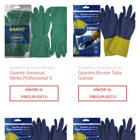
GUANTES NITRILO REFORZADOS
GUANTES LÁTEX BICOLOR REFORZADOS
Guante Universal
Guantes Bicolor Talla
Nitrilo Professional S
Grande
AÑADIR AL
AÑADIR AL
PRESUPUESTO
PRESUPUESTO