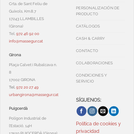
Crta. de Sant Feliu de
PERSONALIZACIÓN DE
Guíxols, Km.8,7
PRODUCTO
17243 LLAMBILLES
(Girona)
CATÁLOGOS
Tel.
972 46 92 00
CASH & CARRY
info@massegur.cat
CONTACTO
Girona
COLABORACIONES
Plaça Calvet i Rubalcava n.
8
CONDICIONES Y
17002 GIRONA
SERVICIO
Tel.
972 20 27 49
urbangirona@massegur.cat
SÍGUENOS:
Puigcerdà
Polígon Industrial de
Política de cookies y
l’Estació, 14H
privacidad
17520 PUIGCERDÀ (Girona)