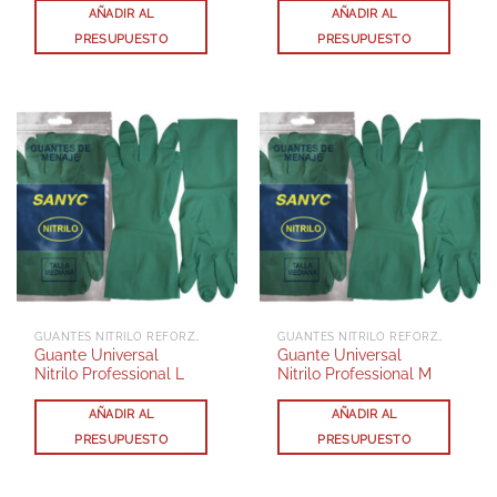
AÑADIR AL
AÑADIR AL
PRESUPUESTO
PRESUPUESTO
GUANTES NITRILO REFORZADOS
GUANTES NITRILO REFORZADOS
Guante Universal
Guante Universal
Nitrilo Professional L
Nitrilo Professional M
AÑADIR AL
AÑADIR AL
PRESUPUESTO
PRESUPUESTO