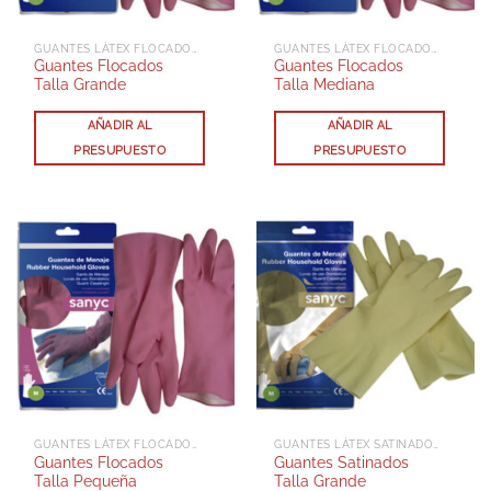
GUANTES LÁTEX FLOCADOS REFORZADOS
GUANTES LÁTEX FLOCADOS REFORZADOS
Guantes Flocados
Guantes Flocados
Talla Grande
Talla Mediana
AÑADIR AL
AÑADIR AL
PRESUPUESTO
PRESUPUESTO
GUANTES LÁTEX FLOCADOS REFORZADOS
GUANTES LÁTEX SATINADOS REFORZADOS
Guantes Flocados
Guantes Satinados
Talla Pequeña
Talla Grande