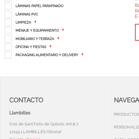
B
LÁMINAS PAPEL PARAFINADO
R
LÁMINAS PVC
E
LIMPIEZA
MENAJE Y EQUIPAMIENTO
MOBILIARIO Y TERRAZA
OFICINA Y FIESTAS
PACKAGING ALIMENTARIO Y DELIVERY
CONTACTO
NAVEG
Llambilles
PRODUCTO
Crta. de Sant Feliu de Guíxols, Km.8,7
PERSONALI
17243 LLAMBILLES (Girona)