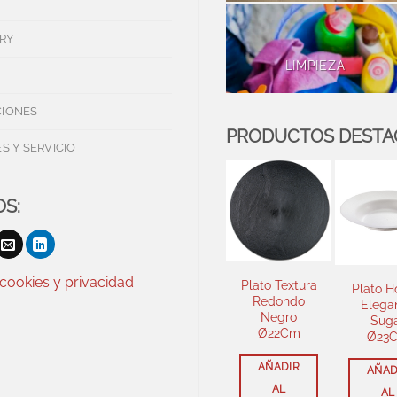
RY
LIMPIEZA
IONES
PRODUCTOS DEST
S Y SERVICIO
S:
 cookies y privacidad
Plato Textura
Blonda
Blonda
Plato 
Redondo
Parafinada
Parafinada
Elega
Negro
Blanca 22×28
Blanca 19×25
Sug
Ø22Cm
p100
p100
Ø23
AÑADIR
AÑADIR
AÑADIR
AÑAD
AL
AL
AL
AL