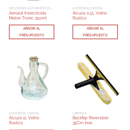
DIFUSORES AUTOMÁTICOS INSECTICIDAS AEROSOL
ACEITERAS CRISTAL
Aerosol Instecticida
Alcuza 0,5L Vidrio
Maton Tronic 250ml
Rustico
AÑADIR AL
AÑADIR AL
PRESUPUESTO
PRESUPUESTO
ACEITERAS CRISTAL
LIMPIEZA
Alcuza 1L Vidrio
Backflip Reversible
Rustico
35Cm Inox