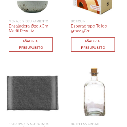
MENAJE Y EQUIPAMIENTO
BOTIQUIN
Ensaladera Ø20,5Cm
Esparadrapo Tejido
Marfil Reactiv
5mx2,5Cm
AÑADIR AL
AÑADIR AL
PRESUPUESTO
PRESUPUESTO
ESTROPAJOS ACERO INOXIDABLE
BOTELLAS CRISTAL