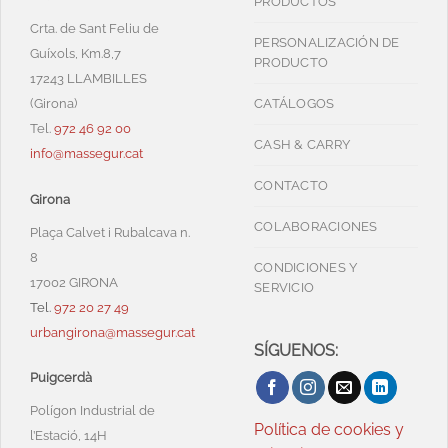
PRODUCTOS
Crta. de Sant Feliu de
PERSONALIZACIÓN DE
Guíxols, Km.8,7
PRODUCTO
17243 LLAMBILLES
(Girona)
CATÁLOGOS
Tel.
972 46 92 00
CASH & CARRY
info@massegur.cat
CONTACTO
Girona
COLABORACIONES
Plaça Calvet i Rubalcava n.
8
CONDICIONES Y
17002 GIRONA
SERVICIO
Tel.
972 20 27 49
urbangirona@massegur.cat
SÍGUENOS:
Puigcerdà
Polígon Industrial de
Política de cookies y
l’Estació, 14H