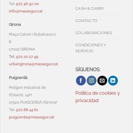
Tel.
972 46 92 00
CASH & CARRY
info@massegur.cat
CONTACTO
Girona
COLABORACIONES
Plaça Calvet i Rubalcava n.
8
CONDICIONES Y
17002 GIRONA
SERVICIO
Tel.
972 20 27 49
urbangirona@massegur.cat
SÍGUENOS:
Puigcerdà
Polígon Industrial de
Política de cookies y
l’Estació, 14H
privacidad
17520 PUIGCERDÀ (Girona)
Tel.
972 88 44 61
puigcerda@massegur.cat