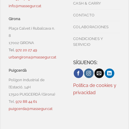
CASH & CARRY
info@massegur.cat
CONTACTO
Girona
COLABORACIONES
Plaça Calvet i Rubalcava n.
8
CONDICIONES Y
17002 GIRONA
SERVICIO
Tel.
972 20 27 49
urbangirona@massegur.cat
SÍGUENOS:
Puigcerdà
Polígon Industrial de
Política de cookies y
l’Estació, 14H
privacidad
17520 PUIGCERDÀ (Girona)
Tel.
972 88 44 61
puigcerda@massegur.cat