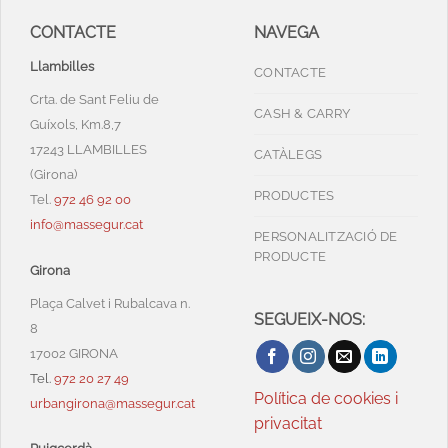
CONTACTE
NAVEGA
Llambilles
CONTACTE
Crta. de Sant Feliu de
CASH & CARRY
Guíxols, Km.8,7
17243 LLAMBILLES
CATÀLEGS
(Girona)
PRODUCTES
Tel.
972 46 92 00
info@massegur.cat
PERSONALITZACIÓ DE
PRODUCTE
Girona
Plaça Calvet i Rubalcava n.
SEGUEIX-NOS:
8
17002 GIRONA
Tel.
972 20 27 49
Política de cookies i
urbangirona@massegur.cat
privacitat