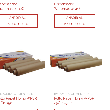
ispensador
Dispensador
rapmaster 30Cm
Wrapmaster 45Cm
AÑADIR AL
AÑADIR AL
PRESUPUESTO
PRESUPUESTO
PACKAGING ALIMENTARIO Y DELIVERY
PACKAGING ALIMENTARIO Y DELIVERY
ollo Papel Horno WPSR
Rollo Papel Horno WPSR
0Cmx50m
45Cmx50m