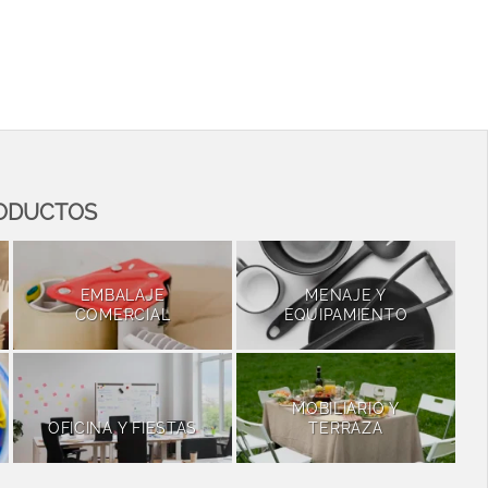
RODUCTOS
EMBALAJE
MENAJE Y
COMERCIAL
EQUIPAMIENTO
MOBILIARIO Y
OFICINA Y FIESTAS
TERRAZA