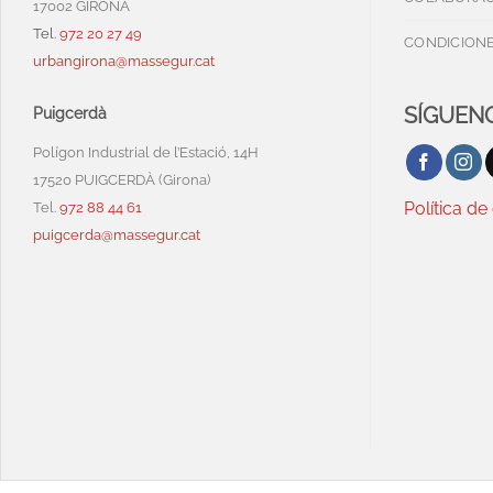
17002 GIRONA
Tel.
972 20 27 49
CONDICIONE
urbangirona@massegur.cat
SÍGUENO
Puigcerdà
Polígon Industrial de l’Estació, 14H
17520 PUIGCERDÀ (Girona)
Política de
Tel.
972 88 44 61
puigcerda@massegur.cat