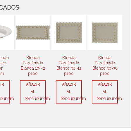
ACADOS
Blonda
Blonda
Blonda
Blon
Parafinada
Parafinada
Parafinada
Parafi
Blanca 17×42
Blanca 36×42
Blanca 30×38
Blanca 
p100
p100
p100
p1
AÑADIR
AÑADIR
AÑADIR
AÑAD
AL
AL
AL
AL
O
PRESUPUESTO
PRESUPUESTO
PRESUPUESTO
PRES