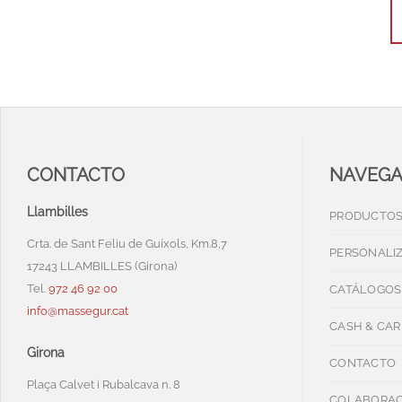
CONTACTO
NAVEG
Llambilles
PRODUCTO
Crta. de Sant Feliu de Guíxols, Km.8,7
PERSONALI
17243 LLAMBILLES (Girona)
Tel.
972 46 92 00
CATÁLOGOS
info@massegur.cat
CASH & CAR
Girona
CONTACTO
Plaça Calvet i Rubalcava n. 8
COLABORAC