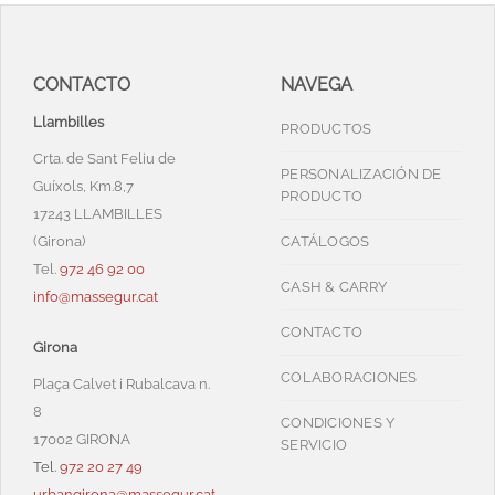
CONTACTO
NAVEGA
Llambilles
PRODUCTOS
Crta. de Sant Feliu de
PERSONALIZACIÓN DE
Guíxols, Km.8,7
PRODUCTO
17243 LLAMBILLES
(Girona)
CATÁLOGOS
Tel.
972 46 92 00
CASH & CARRY
info@massegur.cat
CONTACTO
Girona
COLABORACIONES
Plaça Calvet i Rubalcava n.
8
CONDICIONES Y
17002 GIRONA
SERVICIO
Tel.
972 20 27 49
urbangirona@massegur.cat