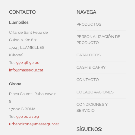
CONTACTO
NAVEGA
Llambilles
PRODUCTOS
Crta. de Sant Feliu de
PERSONALIZACIÓN DE
Guíxols, Km.8,7
PRODUCTO
17243 LLAMBILLES
(Girona)
CATÁLOGOS
Tel.
972 46 92 00
CASH & CARRY
info@massegur.cat
CONTACTO
Girona
COLABORACIONES
Plaça Calvet i Rubalcava n.
8
CONDICIONES Y
17002 GIRONA
SERVICIO
Tel.
972 20 27 49
urbangirona@massegur.cat
SÍGUENOS: