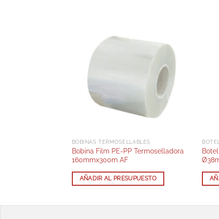
BANDEJAS ALUMINIO LACADAS CON TAPA RPET
BOBINAS TERMOSELLABLES
BOTE
 Smooth 22x15Cm
Bobina Film PE-PP Termoselladora
Botel
160mmx300m AF
Ø38m
SUPUESTO
AÑADIR AL PRESUPUESTO
AÑ