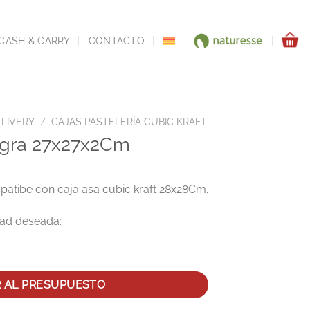
CASH & CARRY
CONTACTO
ELIVERY
/
CAJAS PASTELERÍA CUBIC KRAFT
egra 27x27x2Cm
tibe con caja asa cubic kraft 28x28Cm.
cantidad
R AL PRESUPUESTO