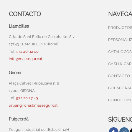
CONTACTO
NAVEG
Llambilles
PRODUCTO
Crta. de Sant Feliu de Guíxols, Km.8,7
PERSONALI
17243 LLAMBILLES (Girona)
Tel.
972 46 92 00
CATÁLOGOS
info@massegur.cat
CASH & CAR
Girona
CONTACTO
Plaça Calvet i Rubalcava n. 8
COLABORAC
17002 GIRONA
Tel.
972 20 27 49
CONDICIONE
urbangirona@massegur.cat
SÍGUENO
Puigcerdà
Polígon Industrial de l’Estació, 14H