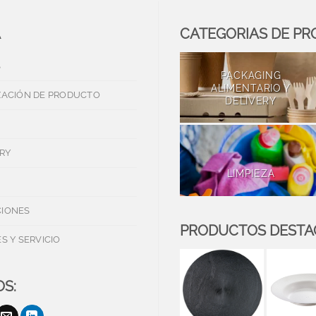
A
CATEGORIAS DE P
S
PACKAGING
ALIMENTARIO Y
ZACIÓN DE PRODUCTO
DELIVERY
RY
LIMPIEZA
IONES
PRODUCTOS DEST
S Y SERVICIO
S: