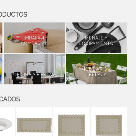
RODUCTOS
EMBALAJE
MENAJE Y
COMERCIAL
EQUIPAMIENTO
MOBILIARIO Y
OFICINA Y FIESTAS
TERRAZA
ACADOS