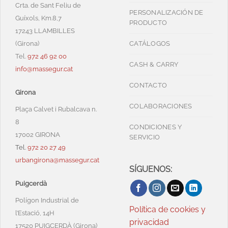
Crta. de Sant Feliu de
PERSONALIZACIÓN DE
Guíxols, Km.8,7
PRODUCTO
17243 LLAMBILLES
(Girona)
CATÁLOGOS
Tel.
972 46 92 00
CASH & CARRY
info@massegur.cat
CONTACTO
Girona
COLABORACIONES
Plaça Calvet i Rubalcava n.
8
CONDICIONES Y
17002 GIRONA
SERVICIO
Tel.
972 20 27 49
urbangirona@massegur.cat
SÍGUENOS:
Puigcerdà
Polígon Industrial de
Política de cookies y
l’Estació, 14H
privacidad
17520 PUIGCERDÀ (Girona)