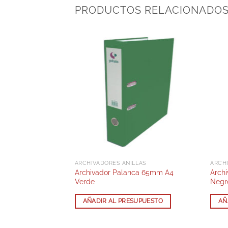
PRODUCTOS RELACIONADO
ARCHIVADORES ANILLAS
ARCH
Archivador Palanca 65mm A4
Arch
icina 20Cm
Verde
Negr
SUPUESTO
AÑADIR AL PRESUPUESTO
AÑ