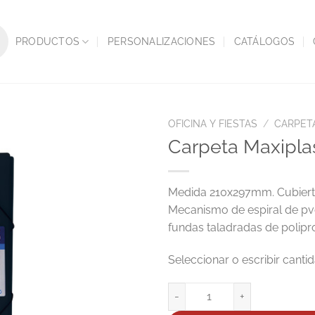
PRODUCTOS
PERSONALIZACIONES
CATÁLOGOS
OFICINA Y FIESTAS
/
CARPET
Carpeta Maxipla
Medida 210x297mm. Cubierta
Mecanismo de espiral de pv
fundas taladradas de polipro
Carpeta Maxiplas A4 50 Fundas