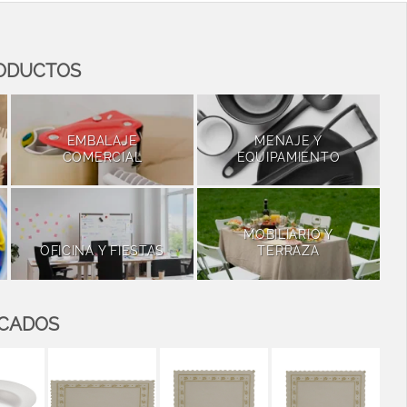
RODUCTOS
EMBALAJE
MENAJE Y
COMERCIAL
EQUIPAMIENTO
MOBILIARIO Y
OFICINA Y FIESTAS
TERRAZA
ACADOS