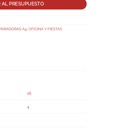
R AL PRESUPUESTO
PARADORAS A4
,
OFICINA Y FIESTAS
16
4