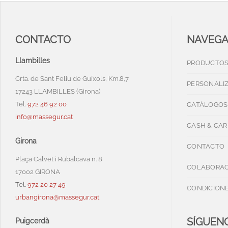
CONTACTO
NAVEG
Llambilles
PRODUCTO
Crta. de Sant Feliu de Guíxols, Km.8,7
PERSONALI
17243 LLAMBILLES (Girona)
Tel.
972 46 92 00
CATÁLOGOS
info@massegur.cat
CASH & CAR
Girona
CONTACTO
Plaça Calvet i Rubalcava n. 8
COLABORAC
17002 GIRONA
Tel.
972 20 27 49
CONDICIONE
urbangirona@massegur.cat
SÍGUENO
Puigcerdà