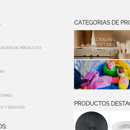
A
CATEGORIAS DE P
S
PACKAGING
ALIMENTARIO Y
ZACIÓN DE PRODUCTO
DELIVERY
RY
LIMPIEZA
IONES
PRODUCTOS DEST
S Y SERVICIO
S: