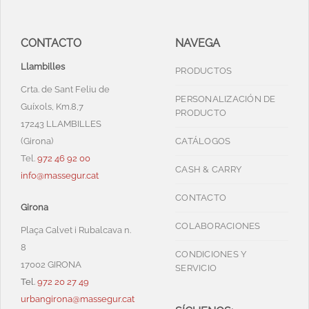
CONTACTO
NAVEGA
Llambilles
PRODUCTOS
Crta. de Sant Feliu de
PERSONALIZACIÓN DE
Guíxols, Km.8,7
PRODUCTO
17243 LLAMBILLES
(Girona)
CATÁLOGOS
Tel.
972 46 92 00
CASH & CARRY
info@massegur.cat
CONTACTO
Girona
COLABORACIONES
Plaça Calvet i Rubalcava n.
8
CONDICIONES Y
17002 GIRONA
SERVICIO
Tel.
972 20 27 49
urbangirona@massegur.cat