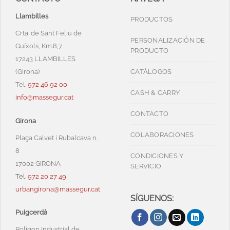
Llambilles
PRODUCTOS
Crta. de Sant Feliu de
PERSONALIZACIÓN DE
Guíxols, Km.8,7
PRODUCTO
17243 LLAMBILLES
(Girona)
CATÁLOGOS
Tel.
972 46 92 00
CASH & CARRY
info@massegur.cat
CONTACTO
Girona
COLABORACIONES
Plaça Calvet i Rubalcava n.
8
CONDICIONES Y
17002 GIRONA
SERVICIO
Tel.
972 20 27 49
urbangirona@massegur.cat
SÍGUENOS:
Puigcerdà
Polígon Industrial de