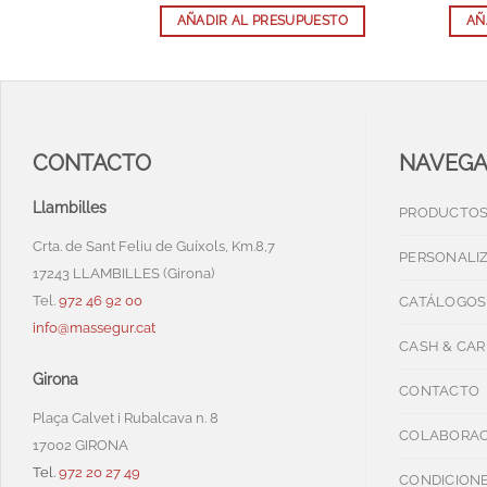
SUPUESTO
AÑADIR AL PRESUPUESTO
AÑ
CONTACTO
NAVEG
Llambilles
PRODUCTO
Crta. de Sant Feliu de Guíxols, Km.8,7
PERSONALI
17243 LLAMBILLES (Girona)
Tel.
972 46 92 00
CATÁLOGOS
info@massegur.cat
CASH & CAR
Girona
CONTACTO
Plaça Calvet i Rubalcava n. 8
COLABORAC
17002 GIRONA
Tel.
972 20 27 49
CONDICIONE