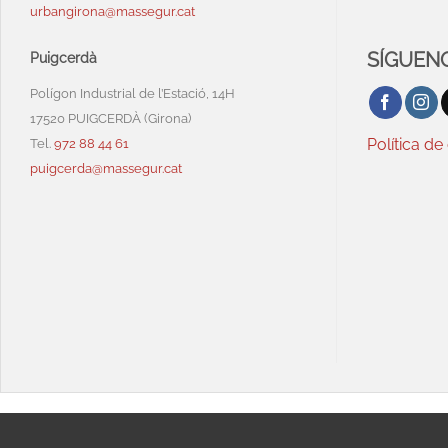
urbangirona@massegur.cat
SÍGUENO
Puigcerdà
Polígon Industrial de l’Estació, 14H
17520 PUIGCERDÀ (Girona)
Política de
Tel.
972 88 44 61
Plato Text
Redond
puigcerda@massegur.cat
Negro
Ø22C
AÑADIR
AL
PRESUP