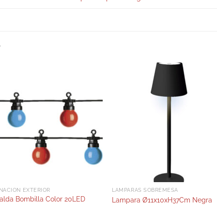
S
NACIÓN EXTERIOR
LÁMPARAS SOBREMESA
nalda Bombilla Color 20LED
Lampara Ø11x10xH37Cm Negra