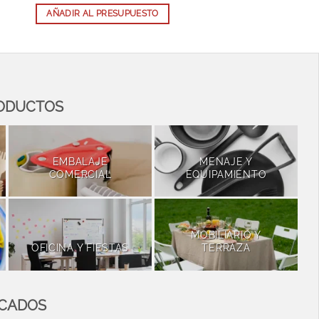
AÑADIR AL PRESUPUESTO
RODUCTOS
EMBALAJE
MENAJE Y
COMERCIAL
EQUIPAMIENTO
MOBILIARIO Y
OFICINA Y FIESTAS
TERRAZA
ACADOS