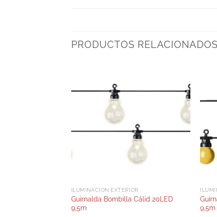
PRODUCTOS RELACIONADO
ILUMINACIÓN EXTERIOR
ILUMI
Guirnalda Bombilla Cálid 20LED
Guir
70x74Cm
9,5m
9,5m