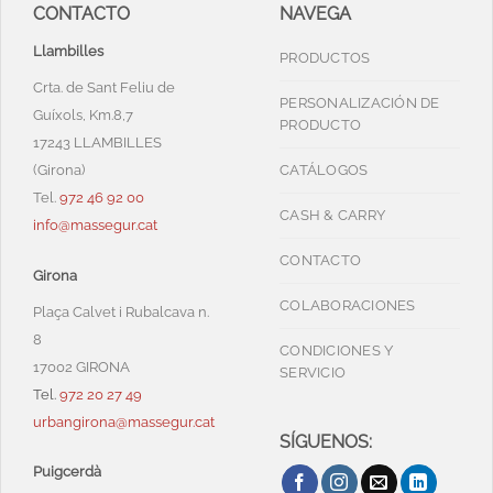
CONTACTO
NAVEGA
Llambilles
PRODUCTOS
Crta. de Sant Feliu de
PERSONALIZACIÓN DE
Guíxols, Km.8,7
PRODUCTO
17243 LLAMBILLES
(Girona)
CATÁLOGOS
Tel.
972 46 92 00
CASH & CARRY
info@massegur.cat
CONTACTO
Girona
COLABORACIONES
Plaça Calvet i Rubalcava n.
8
CONDICIONES Y
17002 GIRONA
SERVICIO
Tel.
972 20 27 49
urbangirona@massegur.cat
SÍGUENOS:
Puigcerdà